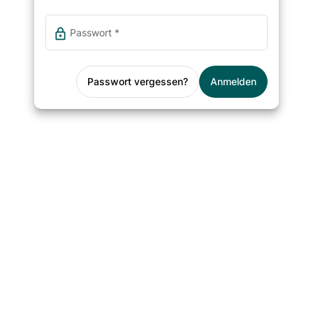
lock
Passwort
*
Passwort vergessen?
Anmelden